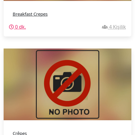
Breakfast Crepes
0 dk.
4 Kişilik
Crêpes