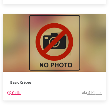
Basic Crêpes
0 dk.
4 Kişilik