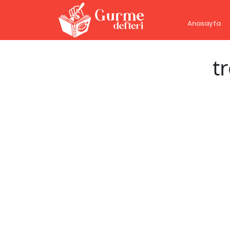
Anasayfa
tr