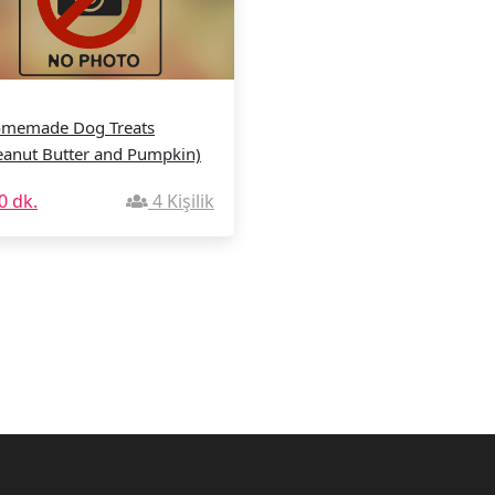
memade Dog Treats
eanut Butter and Pumpkin)
0 dk.
4 Kişilik