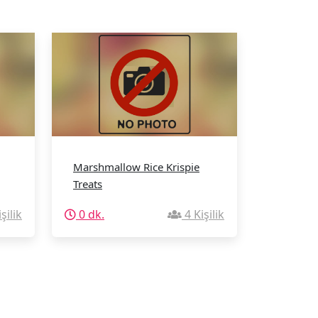
Marshmallow Rice Krispie
Treats
şilik
0 dk.
4 Kişilik