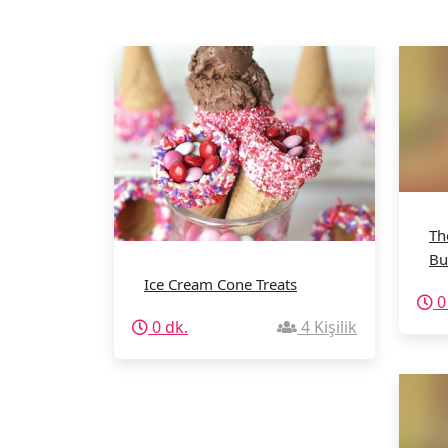
Th
Bu
Ice Cream Cone Treats
0
0 dk.
4 Kişilik