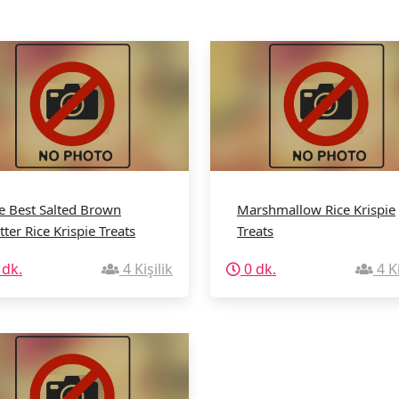
e Best Salted Brown
Marshmallow Rice Krispie
tter Rice Krispie Treats
Treats
 dk.
4 Kişilik
0 dk.
4 Ki