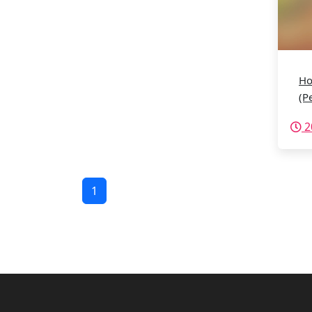
Ho
(P
2
1