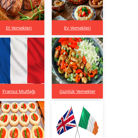
Et Yemekleri
Ev Yemekleri
Fransız Mutfağı
Günlük Yemekler