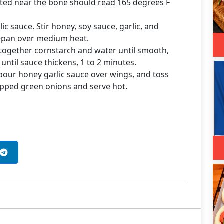
ted near the bone should read 165 degrees F
c sauce. Stir honey, soy sauce, garlic, and
cepan over medium heat.
 together cornstarch and water until smooth,
until sauce thickens, 1 to 2 minutes.
 pour honey garlic sauce over wings, and toss
opped green onions and serve hot.