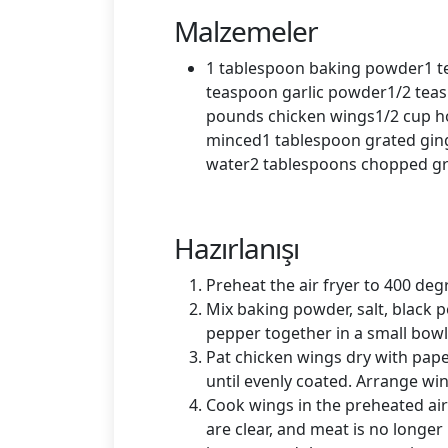
Malzemeler
1 tablespoon baking powder1 t
teaspoon garlic powder1/2 tea
pounds chicken wings1/2 cup ho
minced1 tablespoon grated gin
water2 tablespoons chopped g
Hazırlanışı
Preheat the air fryer to 400 deg
Mix baking powder, salt, black 
pepper together in a small bowl
Pat chicken wings dry with pape
until evenly coated. Arrange wing
Cook wings in the preheated air 
are clear, and meat is no longer