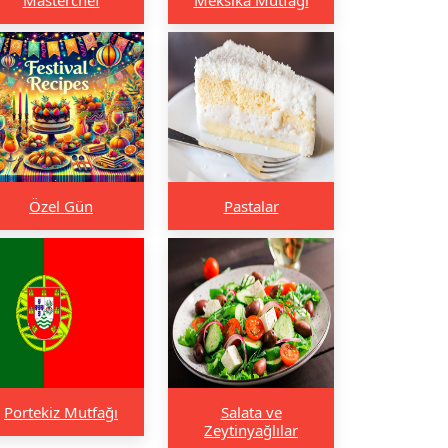
Özel Gün
Pastalar
Portekiz Mutfağı
Salata ve
Zeytinyağlılar