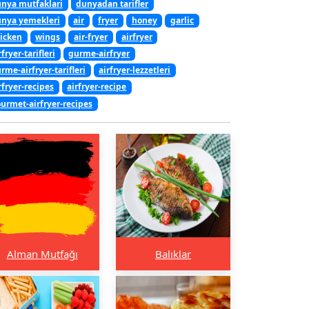
nya mutfaklari
dunyadan tarifler
nya yemekleri
air
fryer
honey
garlic
icken
wings
air-fryer
airfryer
rfryer-tarifleri
gurme-airfryer
rme-airfryer-tarifleri
airfryer-lezzetleri
rfryer-recipes
airfryer-recipe
urmet-airfryer-recipes
Alman Mutfağı
Balıklar