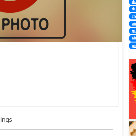
du
du
ch
ai
gu
ai
go
Wings