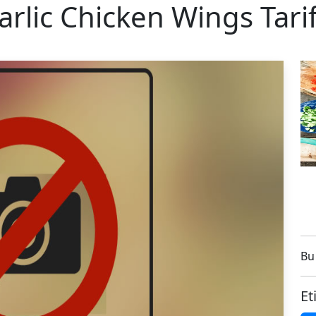
rlic Chicken Wings Tarif
Bu 
Et