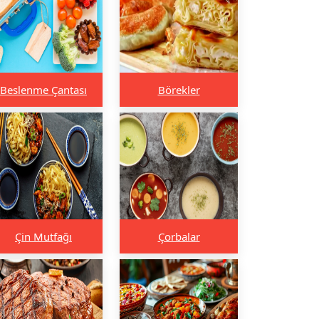
Beslenme Çantası
Börekler
Çin Mutfağı
Çorbalar