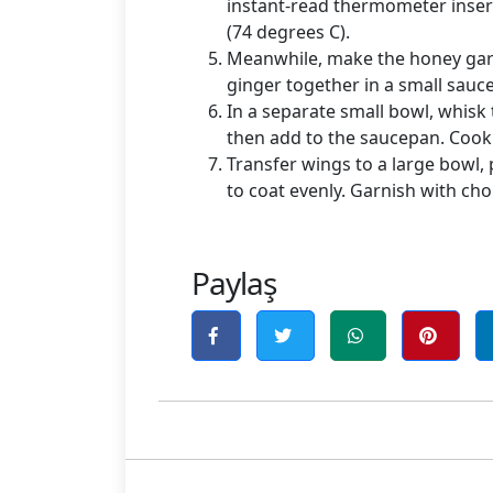
instant-read thermometer inser
(74 degrees C).
Meanwhile, make the honey garli
ginger together in a small sau
In a separate small bowl, whisk
then add to the saucepan. Cook 
Transfer wings to a large bowl,
to coat evenly. Garnish with ch
Paylaş