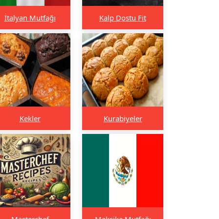
İtalyan Mutfağı
Kalp Dostu Fit
Kekler
Kurabiyeler
Masterchef
Meksika Mutfağı