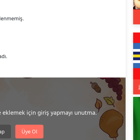
eklenmemiş.
adı.
e eklemek için giriş yapmayı unutma.
Yap
Üye Ol