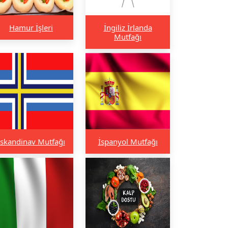
Hamur İşleri
İngiliz İrlanda
Mutfağı
İskandinav Mutfağı
İspanyol Mutfağı