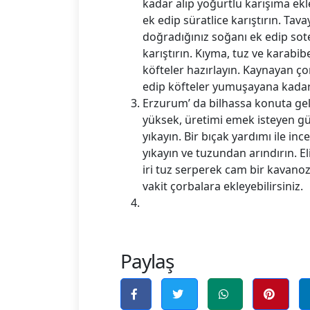
kadar alıp yoğurtlu karışıma ek
ek edip süratlice karıştırın. Tav
doğradığınız soğanı ek edip so
karıştırın. Kıyma, tuz ve karab
köfteler hazırlayın. Kaynayan ço
edip köfteler yumuşayana kadar p
Erzurum’ da bilhassa konuta ge
yüksek, üretimi emek isteyen gü
yıkayın. Bir bıçak yardımı ile ince
yıkayın ve tuzundan arındırın. El
iri tuz serperek cam bir kavanoza
vakit çorbalara ekleyebilirsiniz.
Paylaş