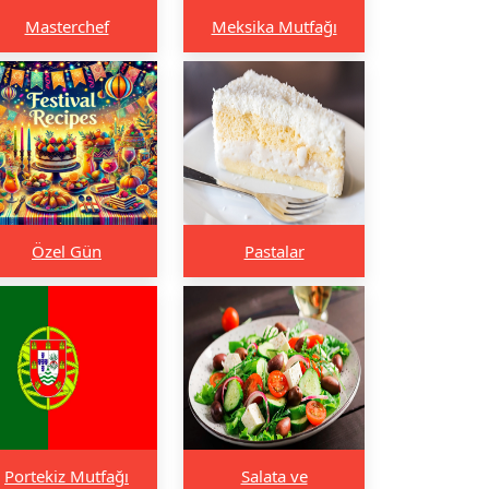
Masterchef
Meksika Mutfağı
Özel Gün
Pastalar
Portekiz Mutfağı
Salata ve