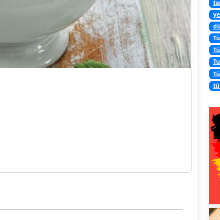
ta
ye
dü
Tü
Tü
Tu
Tü
tü