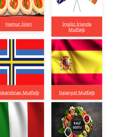
Hamur İşleri
İngiliz İrlanda
Mutfağı
İskandinav Mutfağı
İspanyol Mutfağı