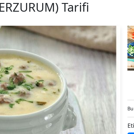
ERZURUM) Tarifi
Bu 
Et