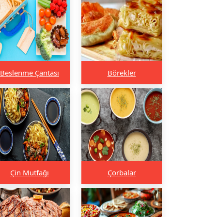
Beslenme Çantası
Börekler
Çin Mutfağı
Çorbalar