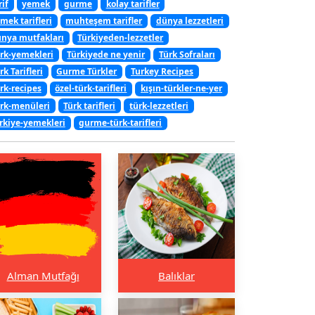
rif
yemek
gurme
kolay tarifler
mek tarifleri
muhteşem tarifler
dünya lezzetleri
nya mutfakları
Türkiyeden-lezzetler
rk-yemekleri
Türkiyede ne yenir
Türk Sofraları
rk Tarifleri
Gurme Türkler
Turkey Recipes
rk-recipes
özel-türk-tarifleri
kışın-türkler-ne-yer
rk-menüleri
Türk tarifleri
türk-lezzetleri
rkiye-yemekleri
gurme-türk-tarifleri
Alman Mutfağı
Balıklar