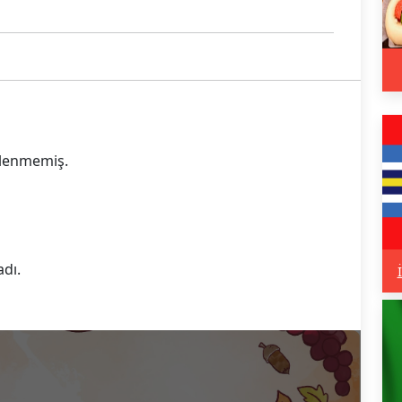
eklenmemiş.
adı.