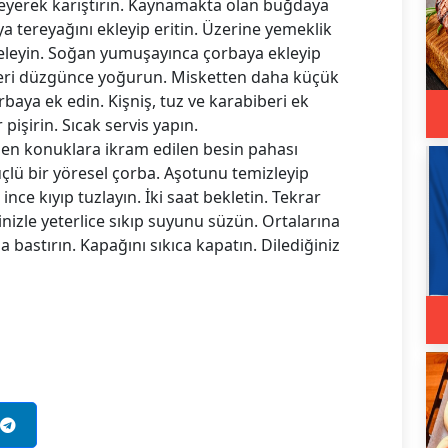
leyerek karıştırın. Kaynamakta olan buğdaya
aya tereyağını ekleyip eritin. Üzerine yemeklik
teleyin. Soğan yumuşayınca çorbaya ekleyip
iberi düzgünce yoğurun. Misketten daha küçük
rbaya ek edin. Kişniş, tuz ve karabiberi ek
işirin. Sıcak servis yapın.
len konuklara ikram edilen besin pahası
çlü bir yöresel çorba. Aşotunu temizleyip
 ince kıyıp tuzlayın. İki saat bekletin. Tekrar
inizle yeterlice sıkıp suyunu süzün. Ortalarına
 bastırın. Kapağını sıkıca kapatın. Dilediğiniz