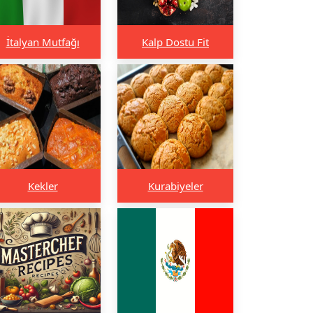
İtalyan Mutfağı
Kalp Dostu Fit
Kekler
Kurabiyeler