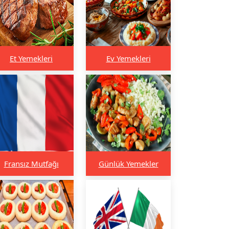
Et Yemekleri
Ev Yemekleri
Fransız Mutfağı
Günlük Yemekler