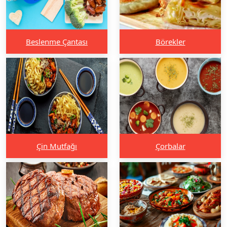
Beslenme Çantası
Börekler
Çin Mutfağı
Çorbalar