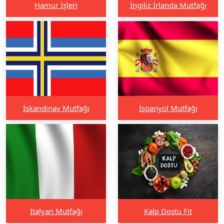
Hamur İşleri
İngiliz İrlanda Mutfağı
İskandinav Mutfağı
İspanyol Mutfağı
İtalyan Mutfağı
Kalp Dostu Fit