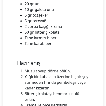
20 gr un
10 gr galeta unu
5 gr tozşeker
5 gr tereyağı
2 çorba kaşığı krema
50 gr bitter çikolata
Tane kırmızı biber
Tane karabiber
Hazırlanışı
Muzu soyup dörde bölün.
Yağlı bir kaba alıp üzerine hiçbir şey
sürmeden fırında pembeleşinceye
kadar kızartın.
Bitter çikolatayı benmari usulü
eritin.
Krema ile iyice karıştırın.