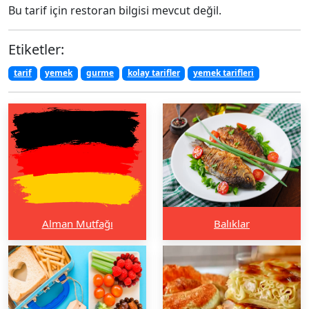
Bu tarif için restoran bilgisi mevcut değil.
Etiketler:
tarif
yemek
gurme
kolay tarifler
yemek tarifleri
Alman Mutfağı
Balıklar