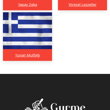
Yapay Zeka
Yöresel Lezzetler
Yunan Mutfağı