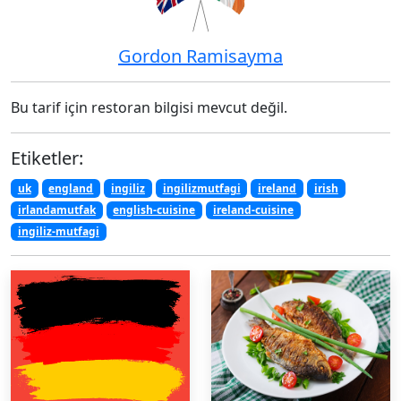
Gordon Ramisayma
Bu tarif için restoran bilgisi mevcut değil.
Etiketler:
uk
england
ingiliz
ingilizmutfagi
ireland
irish
irlandamutfak
english-cuisine
ireland-cuisine
ingiliz-mutfagi