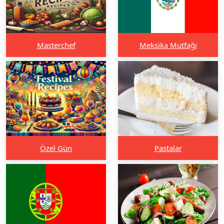
Masterchef
Meksika Mutfağı
Özel Gün
Pastalar