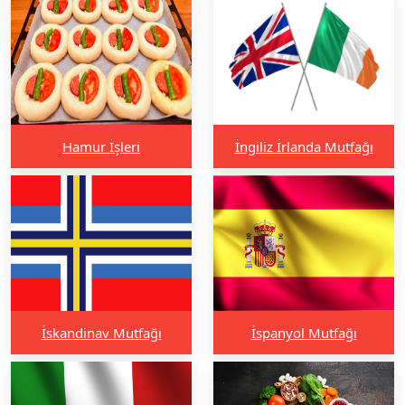
Hamur İşleri
İngiliz İrlanda Mutfağı
İskandinav Mutfağı
İspanyol Mutfağı