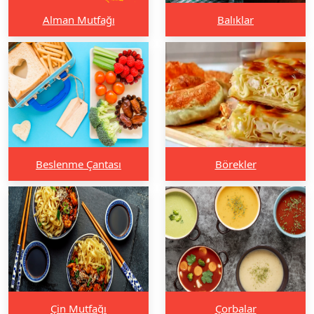
Alman Mutfağı
Balıklar
Beslenme Çantası
Börekler
Çin Mutfağı
Çorbalar