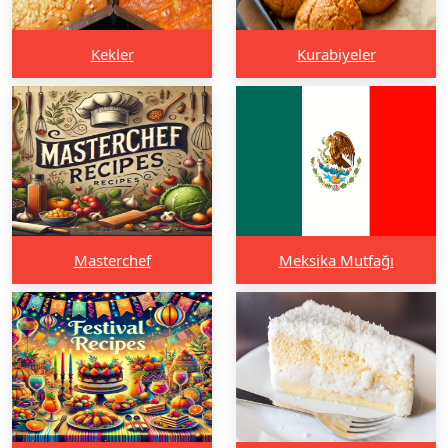
Kekler
Kurabiyeler
Masterchef
Meksika Mutfağı