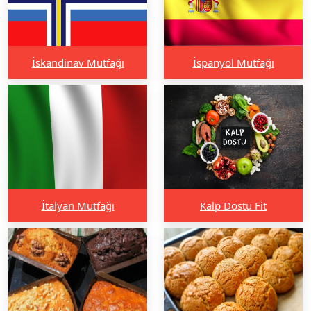
İskandinav Mutfağı
İspanyol Mutfağı
İtalyan Mutfağı
Kalp Dostu Fit