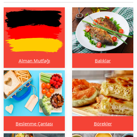
Alman Mutfağı
Balıklar
Beslenme Çantası
Börekler