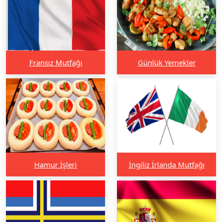
Fransız Mutfağı
Günlük Yemekler
Hamur İşleri
İngiliz İrlanda Mutfağı