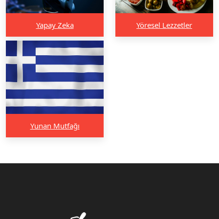
Yapay Zeka
Yöresel Lezzetler
Yunan Mutfağı