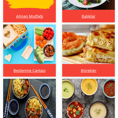
Alman Mutfağı
Balıklar
Beslenme Çantası
Börekler