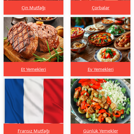
Çin Mutfağı
Çorbalar
Et Yemekleri
Ev Yemekleri
Fransız Mutfağı
Günlük Yemekler