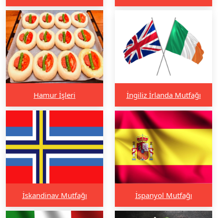
Hamur İşleri
İngiliz İrlanda Mutfağı
İskandinav Mutfağı
İspanyol Mutfağı