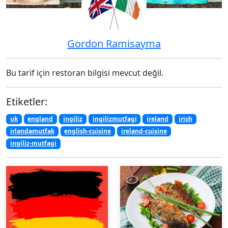
Gordon Ramisayma
Bu tarif için restoran bilgisi mevcut değil.
Etiketler:
uk
england
ingiliz
ingilizmutfagi
ireland
irish
irlandamutfak
english-cuisine
ireland-cuisine
ingiliz-mutfagi