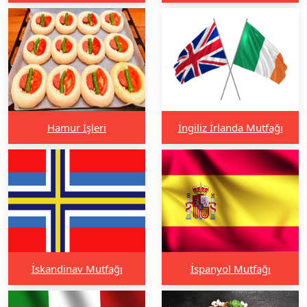
Hamur İşleri
İngiliz İrlanda Mutfağı
İskandinav Mutfağı
İspanyol Mutfağı