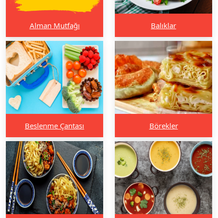
Alman Mutfağı
Balıklar
Beslenme Çantası
Börekler