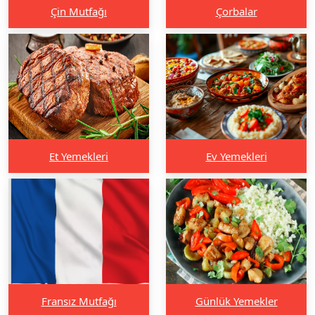
Çin Mutfağı
Çorbalar
Et Yemekleri
Ev Yemekleri
Fransız Mutfağı
Günlük Yemekler