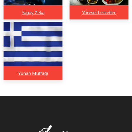
Yapay Zeka
Yöresel Lezzetler
Yunan Mutfağı