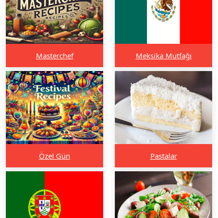
Masterchef
Meksika Mutfağı
Özel Gün
Pastalar