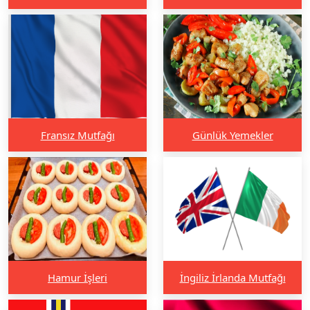
Fransız Mutfağı
Günlük Yemekler
Hamur İşleri
İngiliz İrlanda Mutfağı