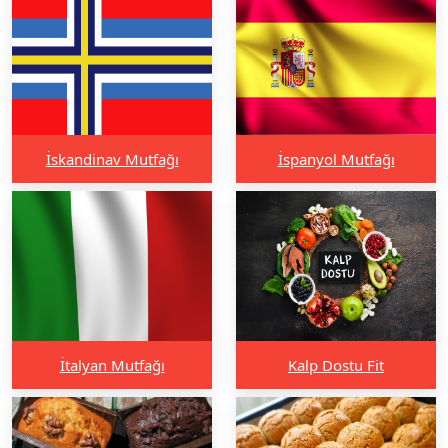
İskandinav Mutfağı
İspanyol Mutfağı
İtalyan Mutfağı
Kalp Dostu Fit