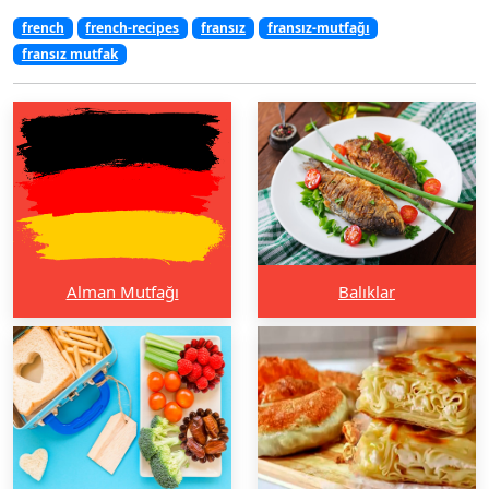
french
french-recipes
fransız
fransız-mutfağı
fransız mutfak
Alman Mutfağı
Balıklar