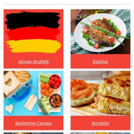
Alman Mutfağı
Balıklar
Beslenme Çantası
Börekler