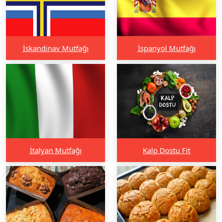
İskandinav Mutfağı
İspanyol Mutfağı
İtalyan Mutfağı
Kalp Dostu Fit