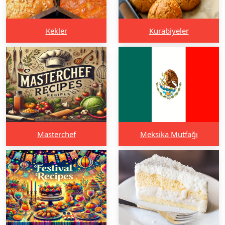
Kekler
Kurabiyeler
Masterchef
Meksika Mutfağı