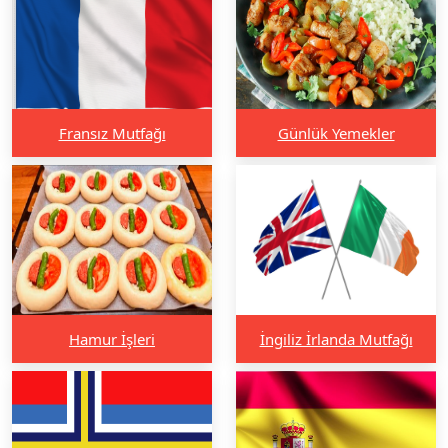
Fransız Mutfağı
Günlük Yemekler
Hamur İşleri
İngiliz İrlanda Mutfağı