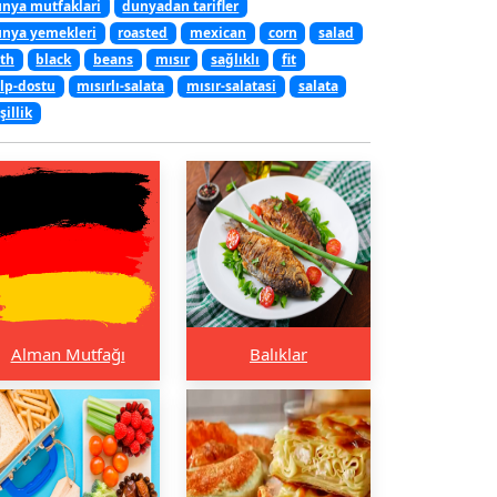
nya mutfaklari
dunyadan tarifler
nya yemekleri
roasted
mexican
corn
salad
th
black
beans
mısır
sağlıklı
fit
lp-dostu
mısırlı-salata
mısır-salatasi
salata
şillik
Alman Mutfağı
Balıklar