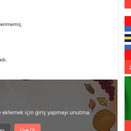
eklenmemiş.
adı.
e eklemek için giriş yapmayı unutma.
Yap
Üye Ol