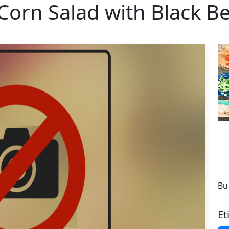
orn Salad with Black Be
Bu 
Et