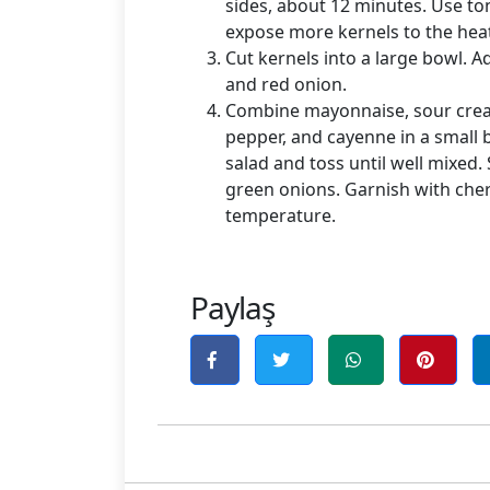
sides, about 12 minutes. Use ton
expose more kernels to the heat
Cut kernels into a large bowl. A
and red onion.
Combine mayonnaise, sour cream,
pepper, and cayenne in a small 
salad and toss until well mixed. 
green onions. Garnish with cher
temperature.
Paylaş