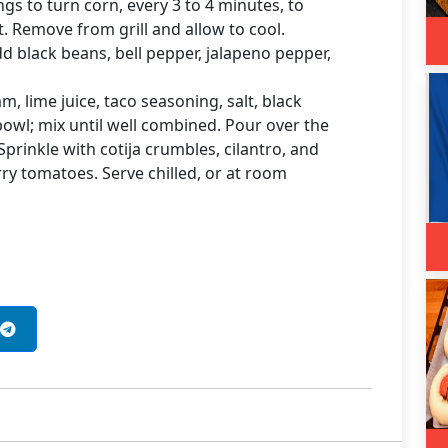
gs to turn corn, every 3 to 4 minutes, to
. Remove from grill and allow to cool.
dd black beans, bell pepper, jalapeno pepper,
 lime juice, taco seasoning, salt, black
bowl; mix until well combined. Pour over the
Sprinkle with cotija crumbles, cilantro, and
ry tomatoes. Serve chilled, or at room