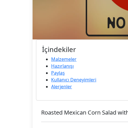
İçindekiler
Malzemeler
Hazırlanışı
Paylaş
Kullanıcı Deneyimleri
Alerjenler
Roasted Mexican Corn Salad wit