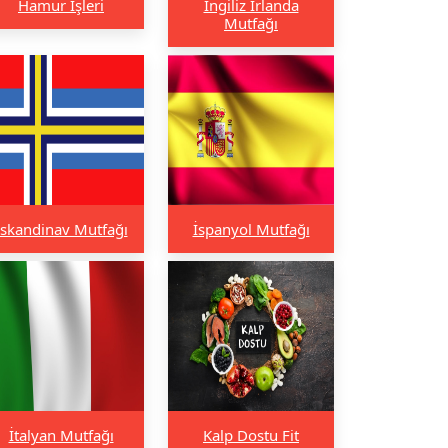
Hamur İşleri
İngiliz İrlanda
Mutfağı
İskandinav Mutfağı
İspanyol Mutfağı
İtalyan Mutfağı
Kalp Dostu Fit