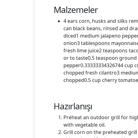
Malzemeler
4 ears corn, husks and silks re
can black beans, rinsed and dr
diced1 medium jalapeno pepper
onion3 tablespoons mayonnais
fresh lime juice2 teaspoons taco
or to taste0.5 teaspoon ground 
pepper0.33333334326744 cup c
chopped fresh cilantro3 medium
chopped0.5 cup cherry tomatoes
Hazırlanışı
Preheat an outdoor grill for high
with vegetable oil.
Grill corn on the preheated grill