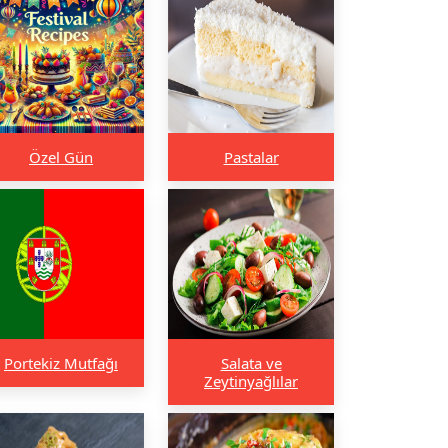
Özel Gün
Pastalar
Portekiz Mutfağı
Salata ve
Zeytinyağlılar