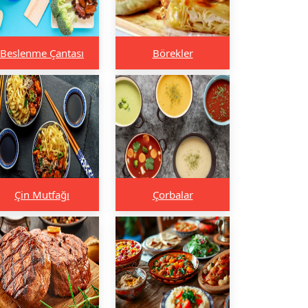
Beslenme Çantası
Börekler
Çin Mutfağı
Çorbalar