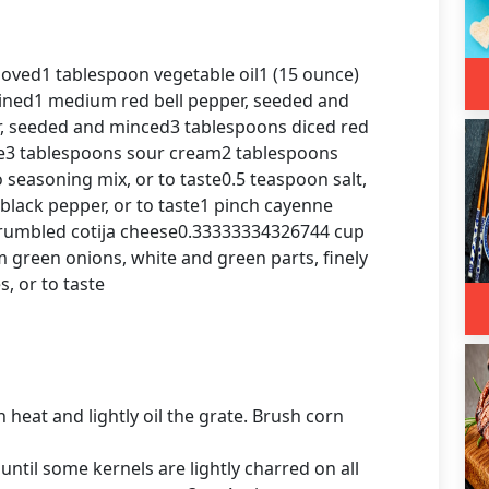
moved1 tablespoon vegetable oil1 (15 ounce)
ained1 medium red bell pepper, seeded and
, seeded and minced3 tablespoons diced red
e3 tablespoons sour cream2 tablespoons
 seasoning mix, or to taste0.5 teaspoon salt,
black pepper, or to taste1 pinch cayenne
rumbled cotija cheese0.33333334326744 cup
 green onions, white and green parts, finely
, or to taste
 heat and lightly oil the grate. Brush corn
 until some kernels are lightly charred on all