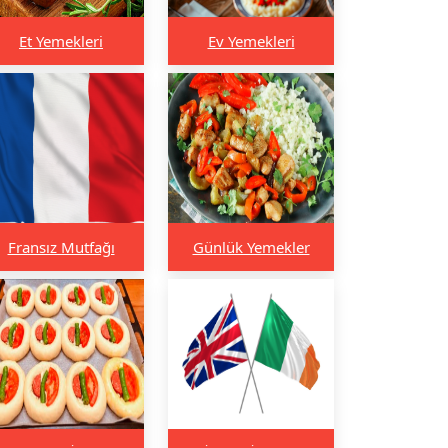
Et Yemekleri
Ev Yemekleri
Fransız Mutfağı
Günlük Yemekler