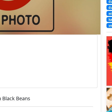
du
du
wi
ka
ye
h Black Beans