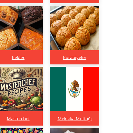
Kekler
Kurabiyeler
Masterchef
Meksika Mutfağı