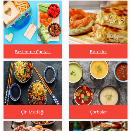
Beslenme Çantası
Börekler
Çin Mutfağı
Çorbalar