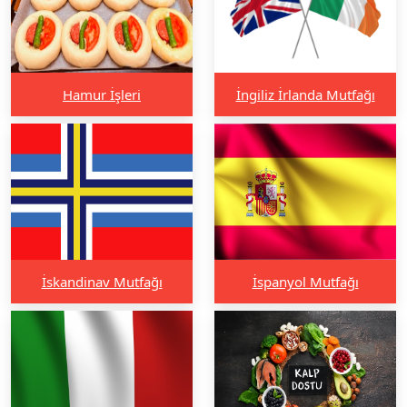
Hamur İşleri
İngiliz İrlanda Mutfağı
İskandinav Mutfağı
İspanyol Mutfağı