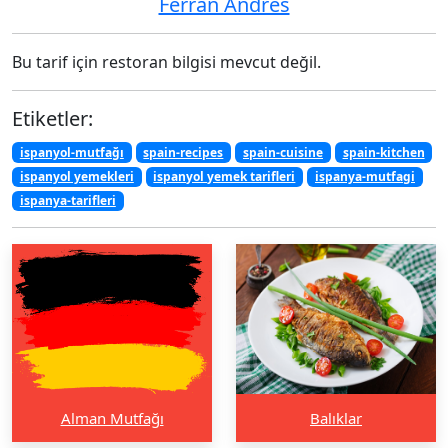
Ferran Andres
Bu tarif için restoran bilgisi mevcut değil.
Etiketler:
ispanyol-mutfağı
spain-recipes
spain-cuisine
spain-kitchen
ispanyol yemekleri
ispanyol yemek tarifleri
ispanya-mutfagi
ispanya-tarifleri
Alman Mutfağı
Balıklar