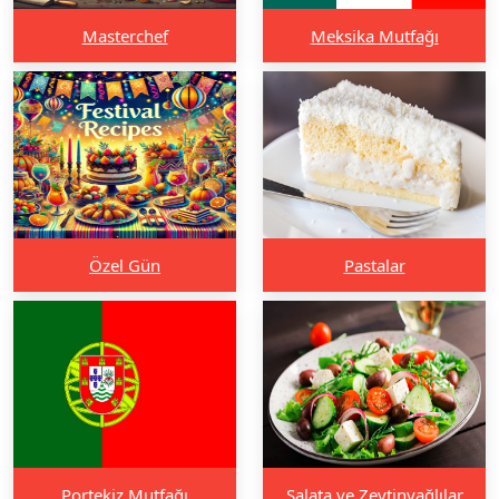
Masterchef
Meksika Mutfağı
Özel Gün
Pastalar
Portekiz Mutfağı
Salata ve Zeytinyağlılar