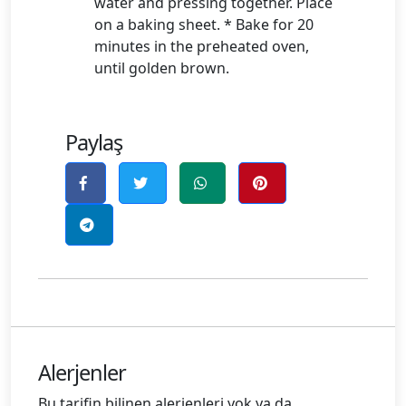
water and pressing together. Place
on a baking sheet. * Bake for 20
minutes in the preheated oven,
until golden brown.
Paylaş
Alerjenler
Bu tarifin bilinen alerjenleri yok ya da