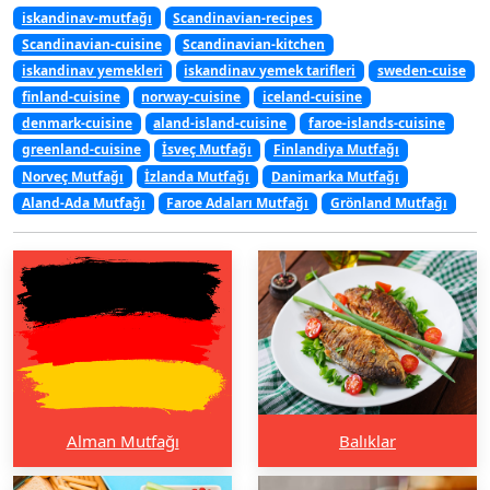
iskandinav-mutfağı
Scandinavian-recipes
Scandinavian-cuisine
Scandinavian-kitchen
iskandinav yemekleri
iskandinav yemek tarifleri
sweden-cuise
finland-cuisine
norway-cuisine
iceland-cuisine
denmark-cuisine
aland-island-cuisine
faroe-islands-cuisine
greenland-cuisine
İsveç Mutfağı
Finlandiya Mutfağı
Norveç Mutfağı
İzlanda Mutfağı
Danimarka Mutfağı
Aland-Ada Mutfağı
Faroe Adaları Mutfağı
Grönland Mutfağı
Alman Mutfağı
Balıklar