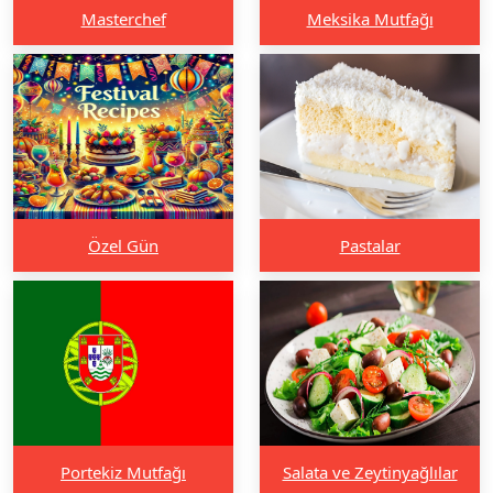
Masterchef
Meksika Mutfağı
Özel Gün
Pastalar
Portekiz Mutfağı
Salata ve Zeytinyağlılar