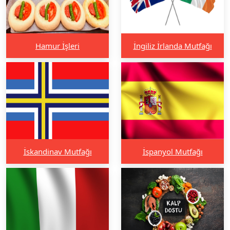
Hamur İşleri
İngiliz İrlanda Mutfağı
İskandinav Mutfağı
İspanyol Mutfağı