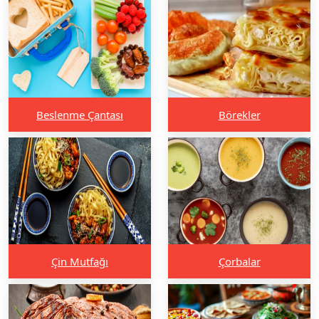
Beslenme Çantası
Börekler
Çin Mutfağı
Çorbalar